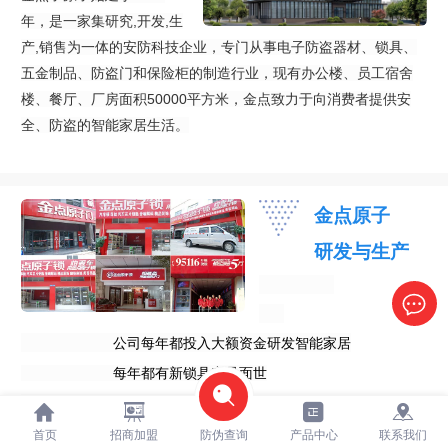
年，
是一家集研究,开发,生
产,销售为一体的安防科技企业，
专门从事电子防盗器材、锁具、
五金制品、防盗门和保险柜的制造行业，
现有办公楼、员工宿舍
楼、餐厅、厂房面积50000平方米，
金点致力于向消费者提供安
全、防盗的智能家居生活。
金点原子
研发与生产
公司每年都投入大额资金研发智能家居
每年都有新锁具产品面世
每月可生产上万枚锁具
在智能家居上正昂首阔步前进
首页
招商加盟
防伪查询
产品中心
联系我们